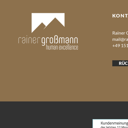
KONT
Rainer
mail@ra
+49 15
RÜC