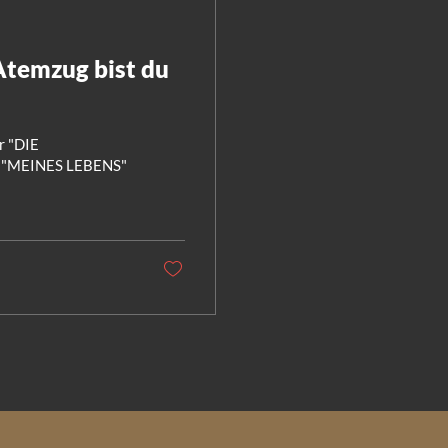
temzug bist du
r "DIE
e "MEINES LEBENS"