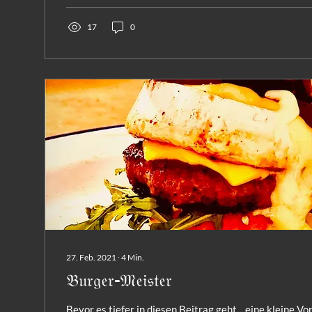
17
0
27. Feb. 2021
∙
4
Min.
𝔅𝔲𝔯𝔤𝔢𝔯-𝔐𝔢𝔦𝔰𝔱𝔢𝔯
Bevor es tiefer in diesen Beitrag geht... eine kleine Vo