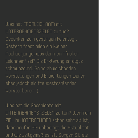
Was hat FRONLEICHNAM mit 
UNTERNEHMENSZIELEN zu tun?  
Gedanken zum gestrigen Feiertag... 
Gestern fragt mich ein kleiner 
Nachbarjunge, was denn ein "froher 
Leichnam" sei? Die Erklärung erfolgte 
schmunzelnd. Seine abweichenden 
Vorstellungen und Erwartungen waren 
eher jedoch ein freudestrahlender 
Verstorbener :)  
Was hat die Geschichte mit 
UNTERNEHMENS-ZIELEN zu tun? Wenn ein 
ZIEL im UNTERNEHMEN schon sehr alt ist, 
dann prüfen SIE unbedingt die Aktualität 
und wie zeitgemäß es ist. Sorgen SIE als 