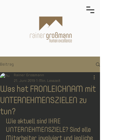
Beitrag
Rainer Grossmann
21. Juni 2019
1 Min. Lesezeit
Was hat FRONLEICHNAM mit
UNTERNEHMENSZIELEN zu
tun?
Wie aktuell sind IHRE 
UNTERNEHMENSZIELE? Sind alle 
Mitarbeiter involviert und jegliche 