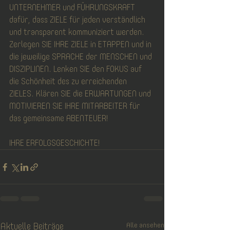
UNTERNEHMER und FÜHRUNGSKRAFT 
dafür, dass ZIELE für jeden verständlich 
und transparent kommuniziert werden. 
Zerlegen SIE IHRE ZIELE in ETAPPEN und in 
die jeweilige SPRACHE der MENSCHEN und 
DISZIPLINEN. Lenken SIE den FOKUS auf 
die Schönheit des zu erreichenden 
ZIELES. Klären SIE die ERWARTUNGEN und 
MOTIVIEREN SIE IHRE MITARBEITER für 
das gemeinsame ABENTEUER!  
IHRE ERFOLGSGESCHICHTE!
Aktuelle Beiträge
Alle ansehen