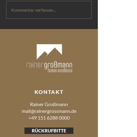
PODCAST: "Mit de
Kommentar verfassen...
ersten Atemzug bi
Verkäufer!"
KONTAKT
Rainer Großmann
mail@rainergrossmann.de
+49 151 6288 0000
RÜCKRUFBITTE